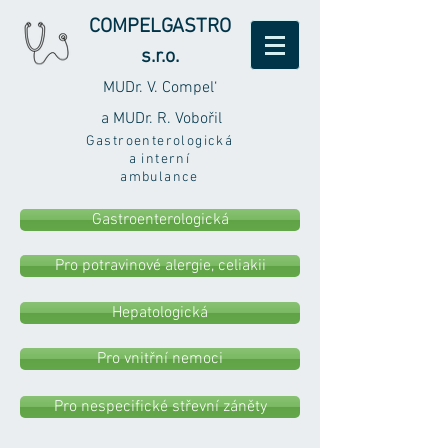
COMPELGASTRO
s.r.o.
MUDr. V. Compel‘
a
MUDr. R. Vobořil
Gastroenterologická
a interní
ambulance
Gastroenterologická
Pro potravinové alergie, celiakii
Hepatologická
Pro vnitřní nemoci
Pro nespecifické střevní záněty