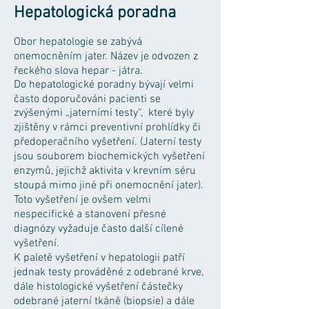
Hepatologická poradna
Obor hepatologie se zabývá
onemocněním jater. Název je odvozen z
řeckého slova hepar - játra.
Do hepatologické poradny bývají velmi
často doporučováni pacienti se
zvýšenými „jaterními testy“, které byly
zjištěny v rámci preventivní prohlídky či
předoperačního vyšetření. (Jaterní testy
jsou souborem biochemických vyšetření
enzymů, jejichž aktivita v krevním séru
stoupá mimo jiné při onemocnění jater).
Toto vyšetření je ovšem velmi
nespecifické a stanovení přesné
diagnózy vyžaduje často další cílené
vyšetření.
K paletě vyšetření v hepatologii patří
jednak testy prováděné z odebrané krve,
dále histologické vyšetření částečky
odebrané jaterní tkáně (biopsie) a dále