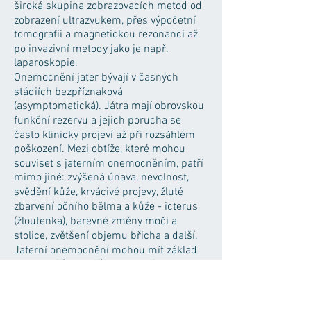
široká skupina zobrazovacích metod od
zobrazení ultrazvukem, přes výpočetní
tomografii a magnetickou rezonanci až
po invazivní metody jako je např.
laparoskopie.
Onemocnění jater bývají v časných
stádiích bezpříznaková
(asymptomatická). Játra mají obrovskou
funkční rezervu a jejich porucha se
často klinicky projeví až při rozsáhlém
poškození. Mezi obtíže, které mohou
souviset s jaterním onemocněním, patří
mimo jiné: zvýšená únava, nevolnost,
svědění kůže, krvácivé projevy, žluté
zbarvení očního bělma a kůže - icterus
(žloutenka), barevné změny moči a
stolice, zvětšení objemu břicha a další.
Jaterní onemocnění mohou mít základ
genetický (vrozený), mohou být
následkem toxického poškození,
nejčastěji alkoholem, léky či dalšími
toxiny, vzácněji se vyskytují choroby